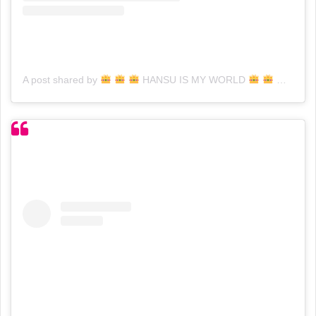
A post shared by
HANSU IS MY WORLD
(@hans