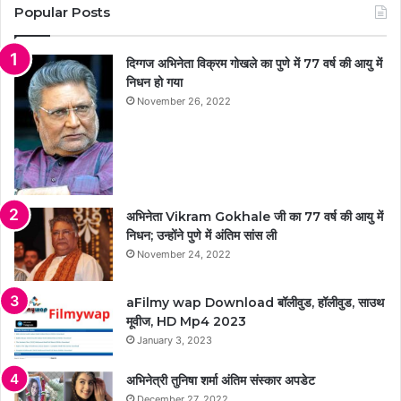
Popular Posts
दिग्गज अभिनेता विक्रम गोखले का पुणे में 77 वर्ष की आयु में
निधन हो गया
November 26, 2022
अभिनेता Vikram Gokhale जी का 77 वर्ष की आयु में
निधन; उन्होंने पुणे में अंतिम सांस ली
November 24, 2022
aFilmy wap Download बॉलीवुड, हॉलीवुड, साउथ
मूवीज, HD Mp4 2023
January 3, 2023
अभिनेत्री तुनिषा शर्मा अंतिम संस्कार अपडेट
December 27, 2022