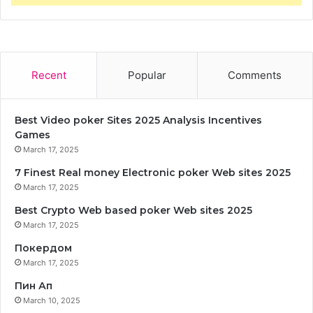
Recent
Popular
Comments
Best Video poker Sites 2025 Analysis Incentives
Games
March 17, 2025
7 Finest Real money Electronic poker Web sites 2025
March 17, 2025
Best Crypto Web based poker Web sites 2025
March 17, 2025
Покердом
March 17, 2025
Пин Ап
March 10, 2025