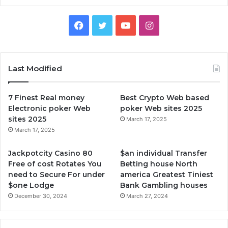
Facebook
Twitter
YouTube
Instagram
Last Modified
7 Finest Real money
Best Crypto Web based
Electronic poker Web
poker Web sites 2025
sites 2025
March 17, 2025
March 17, 2025
Jackpotcity Casino 80
$an individual Transfer
Free of cost Rotates You
Betting house North
need to Secure For under
america Greatest Tiniest
$one Lodge
Bank Gambling houses
December 30, 2024
March 27, 2024