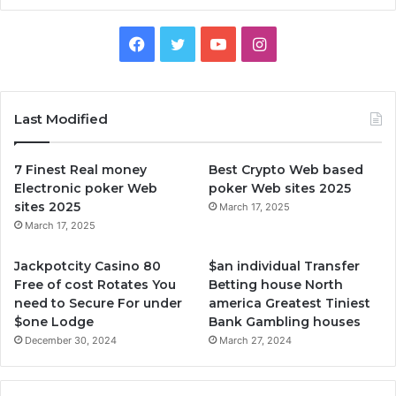
Facebook
Twitter
YouTube
Instagram
Last Modified
7 Finest Real money
Best Crypto Web based
Electronic poker Web
poker Web sites 2025
sites 2025
March 17, 2025
March 17, 2025
Jackpotcity Casino 80
$an individual Transfer
Free of cost Rotates You
Betting house North
need to Secure For under
america Greatest Tiniest
$one Lodge
Bank Gambling houses
December 30, 2024
March 27, 2024