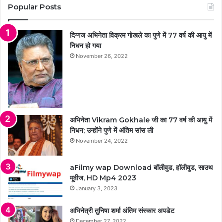
Popular Posts
दिग्गज अभिनेता विक्रम गोखले का पुणे में 77 वर्ष की आयु में
निधन हो गया
November 26, 2022
अभिनेता Vikram Gokhale जी का 77 वर्ष की आयु में
निधन; उन्होंने पुणे में अंतिम सांस ली
November 24, 2022
aFilmy wap Download बॉलीवुड, हॉलीवुड, साउथ
मूवीज, HD Mp4 2023
January 3, 2023
अभिनेत्री तुनिषा शर्मा अंतिम संस्कार अपडेट
December 27, 2022