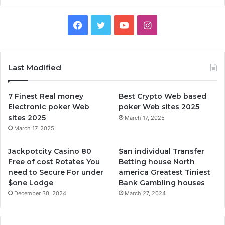
Facebook
Twitter
YouTube
Instagram
Last Modified
7 Finest Real money
Best Crypto Web based
Electronic poker Web
poker Web sites 2025
sites 2025
March 17, 2025
March 17, 2025
Jackpotcity Casino 80
$an individual Transfer
Free of cost Rotates You
Betting house North
need to Secure For under
america Greatest Tiniest
$one Lodge
Bank Gambling houses
December 30, 2024
March 27, 2024