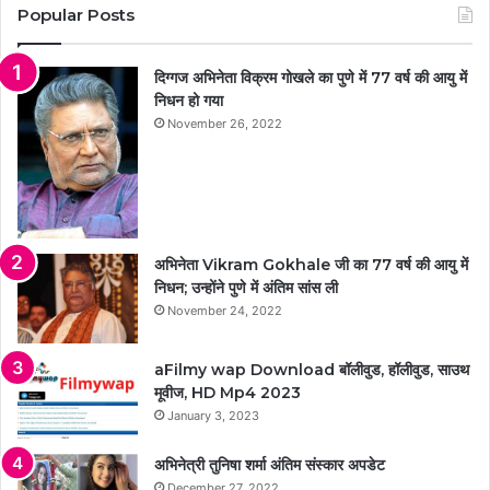
Popular Posts
दिग्गज अभिनेता विक्रम गोखले का पुणे में 77 वर्ष की आयु में
निधन हो गया
November 26, 2022
अभिनेता Vikram Gokhale जी का 77 वर्ष की आयु में
निधन; उन्होंने पुणे में अंतिम सांस ली
November 24, 2022
aFilmy wap Download बॉलीवुड, हॉलीवुड, साउथ
मूवीज, HD Mp4 2023
January 3, 2023
अभिनेत्री तुनिषा शर्मा अंतिम संस्कार अपडेट
December 27, 2022