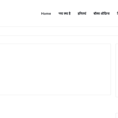
Home
नया क्या है
हस्तियां
बॉक्स ऑफ़िस
Web sites 2025