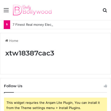
Menu
S
fo
7 Finest Real money Electronic poker Web sites 2025
Home
xtw18387cac3
Follow Us
This widget requries the Arqam Lite Plugin, You can install it
from the Theme settings menu > Install Plugins.