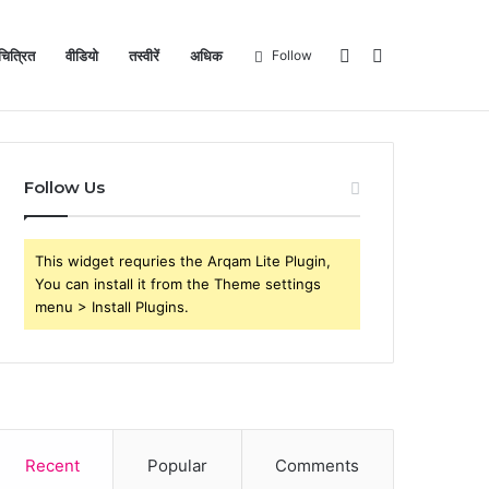
Sidebar
Search
चित्रित
वीडियो
तस्वीरें
अधिक
Follow
हमारे बारे में
अस्वीकरण
गोपनीयता नीति
संपर्क करें
for
Follow Us
This widget requries the Arqam Lite Plugin,
You can install it from the Theme settings
menu > Install Plugins.
Recent
Popular
Comments