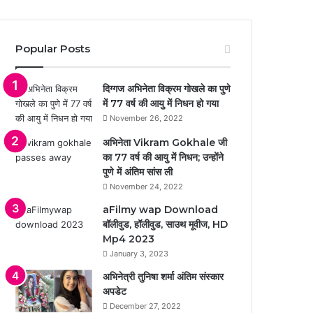
Popular Posts
दिग्गज अभिनेता विक्रम गोखले का पुणे
में 77 वर्ष की आयु में निधन हो गया
November 26, 2022
अभिनेता Vikram Gokhale जी
का 77 वर्ष की आयु में निधन; उन्होंने
पुणे में अंतिम सांस ली
November 24, 2022
aFilmy wap Download
बॉलीवुड, हॉलीवुड, साउथ मूवीज, HD
Mp4 2023
January 3, 2023
अभिनेत्री तुनिषा शर्मा अंतिम संस्कार
अपडेट
December 27, 2022