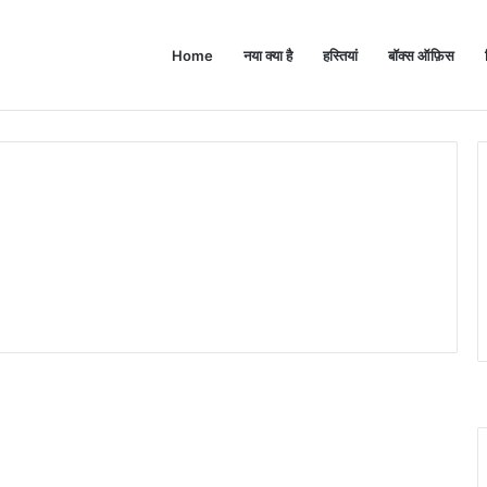
Home
नया क्या है
हस्तियां
बॉक्स ऑफ़िस
Web sites 2025