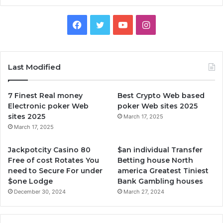
Facebook
Twitter
YouTube
Instagram
Last Modified
7 Finest Real money
Best Crypto Web based
Electronic poker Web
poker Web sites 2025
sites 2025
March 17, 2025
March 17, 2025
Jackpotcity Casino 80
$an individual Transfer
Free of cost Rotates You
Betting house North
need to Secure For under
america Greatest Tiniest
$one Lodge
Bank Gambling houses
December 30, 2024
March 27, 2024