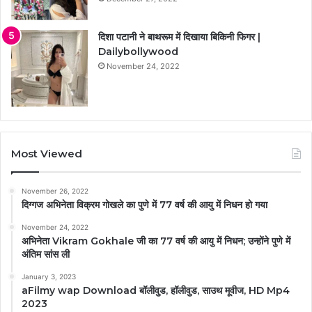
दिशा पटानी ने बाथरूम में दिखाया बिकिनी फिगर |
Dailybollywood
November 24, 2022
Most Viewed
November 26, 2022
दिग्गज अभिनेता विक्रम गोखले का पुणे में 77 वर्ष की आयु में निधन हो गया
November 24, 2022
अभिनेता Vikram Gokhale जी का 77 वर्ष की आयु में निधन; उन्होंने पुणे में
अंतिम सांस ली
January 3, 2023
aFilmy wap Download बॉलीवुड, हॉलीवुड, साउथ मूवीज, HD Mp4
2023