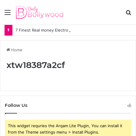
Menu
S
fo
7 Finest Real money Electronic poker Web sites 2025
Home
xtw18387a2cf
Follow Us
This widget requries the Arqam Lite Plugin, You can install it
from the Theme settings menu > Install Plugins.