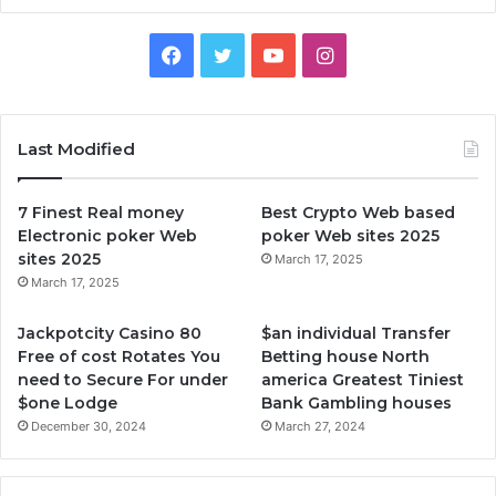
Facebook
Twitter
YouTube
Instagram
Last Modified
7 Finest Real money
Best Crypto Web based
Electronic poker Web
poker Web sites 2025
sites 2025
March 17, 2025
March 17, 2025
Jackpotcity Casino 80
$an individual Transfer
Free of cost Rotates You
Betting house North
need to Secure For under
america Greatest Tiniest
$one Lodge
Bank Gambling houses
December 30, 2024
March 27, 2024