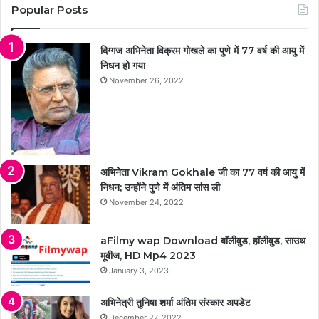
Popular Posts
दिग्गज अभिनेता विक्रम गोखले का पुणे में 77 वर्ष की आयु में
निधन हो गया
November 26, 2022
अभिनेता Vikram Gokhale जी का 77 वर्ष की आयु में
निधन; उन्होंने पुणे में अंतिम सांस ली
November 24, 2022
aFilmy wap Download बॉलीवुड, हॉलीवुड, साउथ
मूवीज, HD Mp4 2023
January 3, 2023
अभिनेत्री तुनिषा शर्मा अंतिम संस्कार अपडेट
December 27, 2022