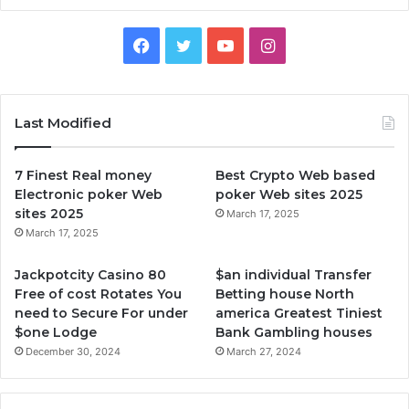
Facebook
Twitter
YouTube
Instagram
Last Modified
7 Finest Real money
Best Crypto Web based
Electronic poker Web
poker Web sites 2025
sites 2025
March 17, 2025
March 17, 2025
Jackpotcity Casino 80
$an individual Transfer
Free of cost Rotates You
Betting house North
need to Secure For under
america Greatest Tiniest
$one Lodge
Bank Gambling houses
December 30, 2024
March 27, 2024