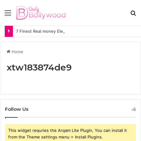
Menu
S
fo
7 Finest Real money Electronic poker Web sites 2025
Home
xtw183874de9
Follow Us
This widget requries the Arqam Lite Plugin, You can install it
from the Theme settings menu > Install Plugins.