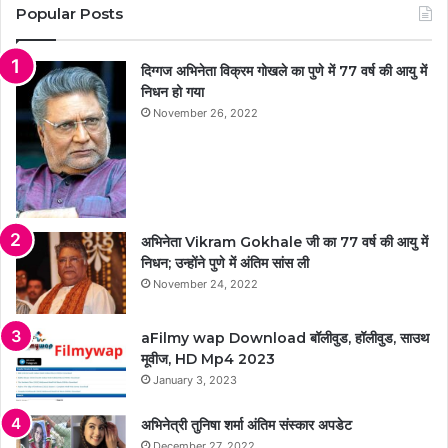
Popular Posts
दिग्गज अभिनेता विक्रम गोखले का पुणे में 77 वर्ष की आयु में
निधन हो गया
November 26, 2022
अभिनेता Vikram Gokhale जी का 77 वर्ष की आयु में
निधन; उन्होंने पुणे में अंतिम सांस ली
November 24, 2022
aFilmy wap Download बॉलीवुड, हॉलीवुड, साउथ
मूवीज, HD Mp4 2023
January 3, 2023
अभिनेत्री तुनिषा शर्मा अंतिम संस्कार अपडेट
December 27, 2022