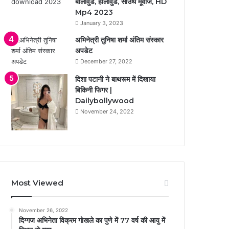
बॉलीवुड, हॉलीवुड, साउथ मूवीज, HD
Mp4 2023
January 3, 2023
अभिनेत्री तुनिषा शर्मा अंतिम संस्कार
अपडेट
December 27, 2022
दिशा पटानी ने बाथरूम में दिखाया
बिकिनी फिगर |
Dailybollywood
November 24, 2022
Most Viewed
November 26, 2022
दिग्गज अभिनेता विक्रम गोखले का पुणे में 77 वर्ष की आयु में