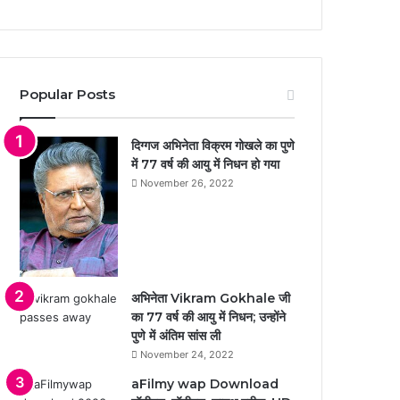
Popular Posts
दिग्गज अभिनेता विक्रम गोखले का पुणे
में 77 वर्ष की आयु में निधन हो गया
November 26, 2022
अभिनेता Vikram Gokhale जी
का 77 वर्ष की आयु में निधन; उन्होंने
पुणे में अंतिम सांस ली
November 24, 2022
aFilmy wap Download