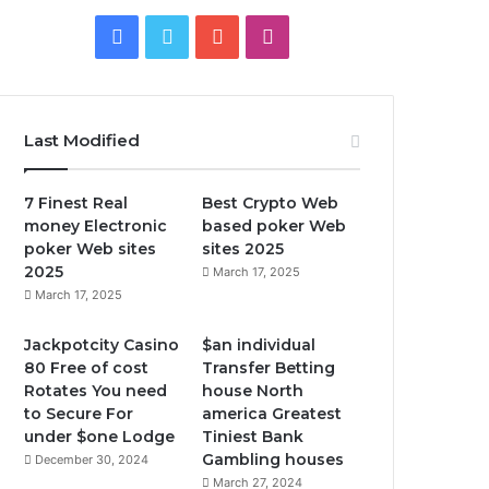
Facebook
Twitter
YouTube
Instagram
Last Modified
7 Finest Real
Best Crypto Web
money Electronic
based poker Web
poker Web sites
sites 2025
2025
March 17, 2025
March 17, 2025
Jackpotcity Casino
$an individual
80 Free of cost
Transfer Betting
Rotates You need
house North
to Secure For
america Greatest
under $one Lodge
Tiniest Bank
Gambling houses
December 30, 2024
March 27, 2024