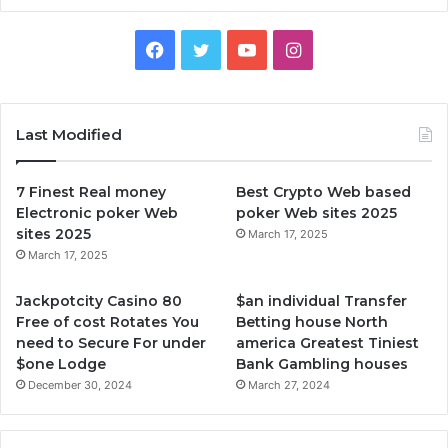
Facebook
Twitter
YouTube
Instagram
Last Modified
7 Finest Real money
Best Crypto Web based
Electronic poker Web
poker Web sites 2025
sites 2025
March 17, 2025
March 17, 2025
Jackpotcity Casino 80
$an individual Transfer
Free of cost Rotates You
Betting house North
need to Secure For under
america Greatest Tiniest
$one Lodge
Bank Gambling houses
December 30, 2024
March 27, 2024