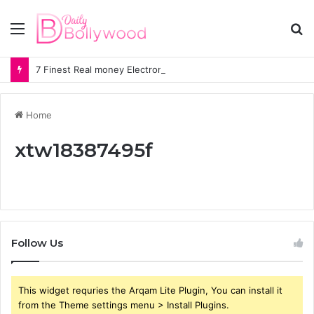
Menu
S
fo
7 Finest Real money Electronic poker Web sites 2025
Home
xtw18387495f
Follow Us
This widget requries the Arqam Lite Plugin, You can install it
from the Theme settings menu > Install Plugins.