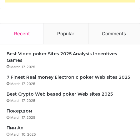
Recent
Popular
Comments
Best Video poker Sites 2025 Analysis Incentives
Games
March 17, 2025
7 Finest Real money Electronic poker Web sites 2025
March 17, 2025
Best Crypto Web based poker Web sites 2025
March 17, 2025
Покердом
March 17, 2025
Пин Ап
March 10, 2025