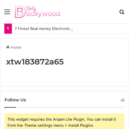
Menu
S
fo
7 Finest Real money Electronic poker Web sites 2025
Home
xtw183872a65
Follow Us
This widget requries the Arqam Lite Plugin, You can install it
from the Theme settings menu > Install Plugins.