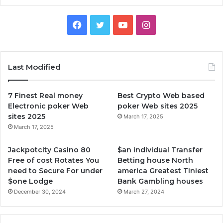
Facebook
Twitter
YouTube
Instagram
Last Modified
7 Finest Real money
Best Crypto Web based
Electronic poker Web
poker Web sites 2025
sites 2025
March 17, 2025
March 17, 2025
Jackpotcity Casino 80
$an individual Transfer
Free of cost Rotates You
Betting house North
need to Secure For under
america Greatest Tiniest
$one Lodge
Bank Gambling houses
December 30, 2024
March 27, 2024