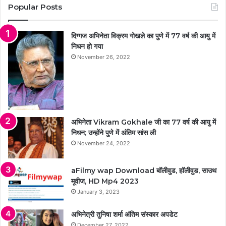
Popular Posts
दिग्गज अभिनेता विक्रम गोखले का पुणे में 77 वर्ष की आयु में
निधन हो गया
November 26, 2022
अभिनेता Vikram Gokhale जी का 77 वर्ष की आयु में
निधन; उन्होंने पुणे में अंतिम सांस ली
November 24, 2022
aFilmy wap Download बॉलीवुड, हॉलीवुड, साउथ
मूवीज, HD Mp4 2023
January 3, 2023
अभिनेत्री तुनिषा शर्मा अंतिम संस्कार अपडेट
December 27, 2022