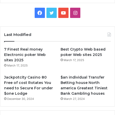
Facebook
Twitter
YouTube
Instagram
Last Modified
7 Finest Real money
Best Crypto Web based
Electronic poker Web
poker Web sites 2025
sites 2025
March 17, 2025
March 17, 2025
Jackpotcity Casino 80
$an individual Transfer
Free of cost Rotates You
Betting house North
need to Secure For under
america Greatest Tiniest
$one Lodge
Bank Gambling houses
December 30, 2024
March 27, 2024