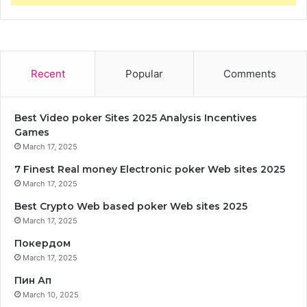
Recent
Popular
Comments
Best Video poker Sites 2025 Analysis Incentives
Games
March 17, 2025
7 Finest Real money Electronic poker Web sites 2025
March 17, 2025
Best Crypto Web based poker Web sites 2025
March 17, 2025
Покердом
March 17, 2025
Пин Ап
March 10, 2025