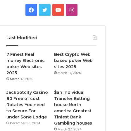
Facebook
Twitter
YouTube
Instagram
Last Modified
7 Finest Real
Best Crypto Web
money Electronic
based poker Web
poker Web sites
sites 2025
2025
March 17, 2025
March 17, 2025
Jackpotcity Casino
$an individual
80 Free of cost
Transfer Betting
Rotates You need
house North
to Secure For
america Greatest
under $one Lodge
Tiniest Bank
Gambling houses
December 30, 2024
March 27, 2024