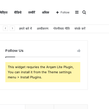
Sidebar
Search
चित्रित
वीडियो
तस्वीरें
अधिक
Follow
हमारे बारे में
अस्वीकरण
गोपनीयता नीति
संपर्क करें
for
Follow Us
This widget requries the Arqam Lite Plugin,
You can install it from the Theme settings
menu > Install Plugins.