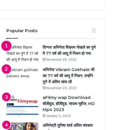
Popular Posts
दिग्गज अभिनेता विक्रम गोखले का पुणे
में 77 वर्ष की आयु में निधन हो गया
November 26, 2022
अभिनेता Vikram Gokhale जी
का 77 वर्ष की आयु में निधन; उन्होंने
पुणे में अंतिम सांस ली
November 24, 2022
aFilmy wap Download
बॉलीवुड, हॉलीवुड, साउथ मूवीज, HD
Mp4 2023
January 3, 2023
अभिनेत्री तुनिषा शर्मा अंतिम संस्कार