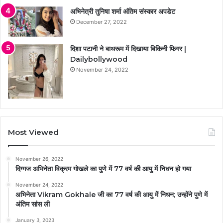
अभिनेत्री तुनिषा शर्मा अंतिम संस्कार अपडेट
December 27, 2022
दिशा पटानी ने बाथरूम में दिखाया बिकिनी फिगर |
Dailybollywood
November 24, 2022
Most Viewed
November 26, 2022
दिग्गज अभिनेता विक्रम गोखले का पुणे में 77 वर्ष की आयु में निधन हो गया
November 24, 2022
अभिनेता Vikram Gokhale जी का 77 वर्ष की आयु में निधन; उन्होंने पुणे में
अंतिम सांस ली
January 3, 2023