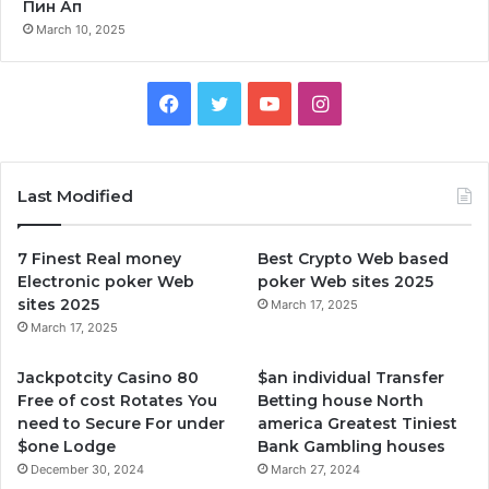
Пин Ап
March 10, 2025
Facebook
Twitter
YouTube
Instagram
Last Modified
7 Finest Real money
Best Crypto Web based
Electronic poker Web
poker Web sites 2025
sites 2025
March 17, 2025
March 17, 2025
Jackpotcity Casino 80
$an individual Transfer
Free of cost Rotates You
Betting house North
need to Secure For under
america Greatest Tiniest
$one Lodge
Bank Gambling houses
December 30, 2024
March 27, 2024