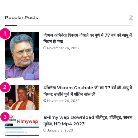
Popular Posts
दिग्गज अभिनेता विक्रम गोखले का पुणे में 77 वर्ष की आयु में
निधन हो गया
November 26, 2022
अभिनेता Vikram Gokhale जी का 77 वर्ष की आयु में
निधन; उन्होंने पुणे में अंतिम सांस ली
November 24, 2022
aFilmy wap Download बॉलीवुड, हॉलीवुड, साउथ
मूवीज, HD Mp4 2023
January 3, 2023