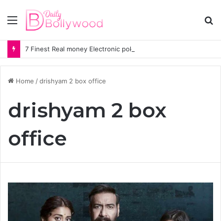
Menu
S
fo
7 Finest Real money Electronic poker Web sites 2025
Home
/
drishyam 2 box office
drishyam 2 box
office