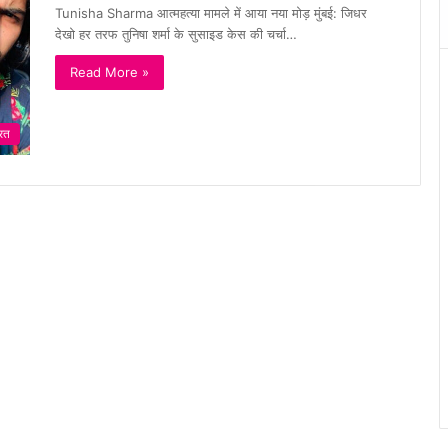
Tunisha Sharma आत्महत्या मामले में आया नया मोड़ मुंबई: जिधर
देखो हर तरफ तुनिषा शर्मा के सुसाइड केस की चर्चा…
Read More »
रित