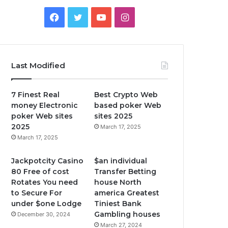
Facebook
Twitter
YouTube
Instagram
Last Modified
7 Finest Real
Best Crypto Web
money Electronic
based poker Web
poker Web sites
sites 2025
2025
March 17, 2025
March 17, 2025
Jackpotcity Casino
$an individual
80 Free of cost
Transfer Betting
Rotates You need
house North
to Secure For
america Greatest
under $one Lodge
Tiniest Bank
Gambling houses
December 30, 2024
March 27, 2024