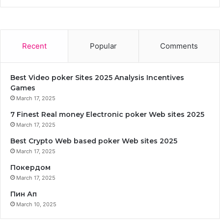
Recent
Popular
Comments
Best Video poker Sites 2025 Analysis Incentives
Games
March 17, 2025
7 Finest Real money Electronic poker Web sites 2025
March 17, 2025
Best Crypto Web based poker Web sites 2025
March 17, 2025
Покердом
March 17, 2025
Пин Ап
March 10, 2025