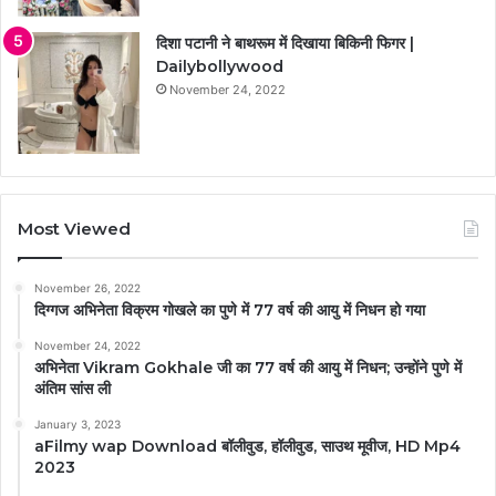
दिशा पटानी ने बाथरूम में दिखाया बिकिनी फिगर |
Dailybollywood
November 24, 2022
Most Viewed
November 26, 2022
दिग्गज अभिनेता विक्रम गोखले का पुणे में 77 वर्ष की आयु में निधन हो गया
November 24, 2022
अभिनेता Vikram Gokhale जी का 77 वर्ष की आयु में निधन; उन्होंने पुणे में
अंतिम सांस ली
January 3, 2023
aFilmy wap Download बॉलीवुड, हॉलीवुड, साउथ मूवीज, HD Mp4
2023