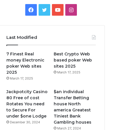
Facebook
Twitter
YouTube
Instagram
Last Modified
7 Finest Real
Best Crypto Web
money Electronic
based poker Web
poker Web sites
sites 2025
2025
March 17, 2025
March 17, 2025
Jackpotcity Casino
$an individual
80 Free of cost
Transfer Betting
Rotates You need
house North
to Secure For
america Greatest
under $one Lodge
Tiniest Bank
Gambling houses
December 30, 2024
March 27, 2024