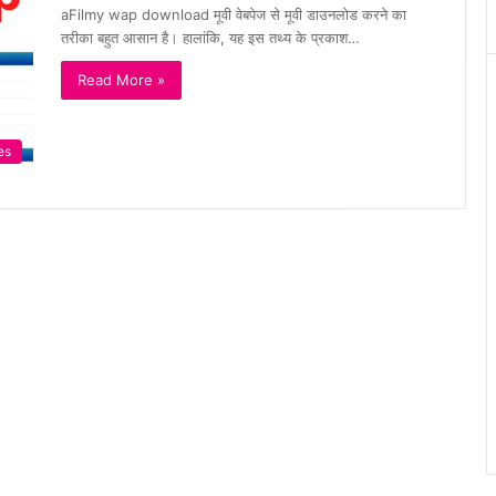
aFilmy wap download मूवी वेबपेज से मूवी डाउनलोड करने का
तरीका बहुत आसान है। हालांकि, यह इस तथ्य के प्रकाश…
Read More »
es