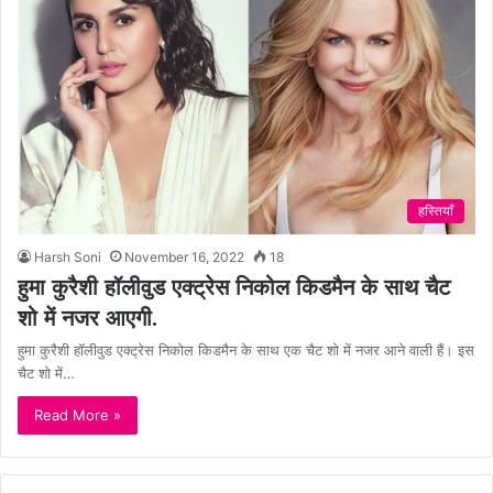
हस्तियाँ
Harsh Soni
November 16, 2022
18
हुमा कुरैशी हॉलीवुड एक्ट्रेस निकोल किडमैन के साथ चैट
शो में नजर आएगी.
हुमा कुरैशी हॉलीवुड एक्ट्रेस निकोल किडमैन के साथ एक चैट शो में नजर आने वाली हैं। इस
चैट शो में…
Read More »