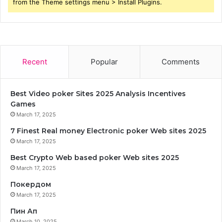
from the Theme settings menu > Install Plugins.
Recent
Popular
Comments
Best Video poker Sites 2025 Analysis Incentives
Games
March 17, 2025
7 Finest Real money Electronic poker Web sites 2025
March 17, 2025
Best Crypto Web based poker Web sites 2025
March 17, 2025
Покердом
March 17, 2025
Пин Ап
March 10, 2025