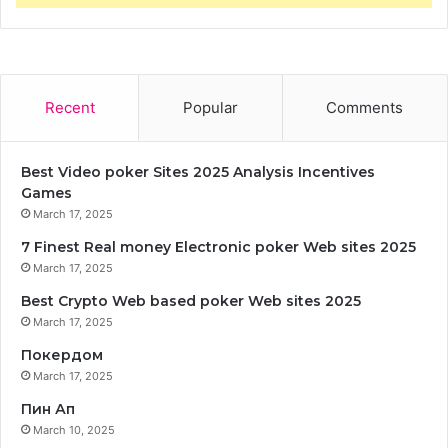
Recent
Popular
Comments
Best Video poker Sites 2025 Analysis Incentives
Games
March 17, 2025
7 Finest Real money Electronic poker Web sites 2025
March 17, 2025
Best Crypto Web based poker Web sites 2025
March 17, 2025
Покердом
March 17, 2025
Пин Ап
March 10, 2025