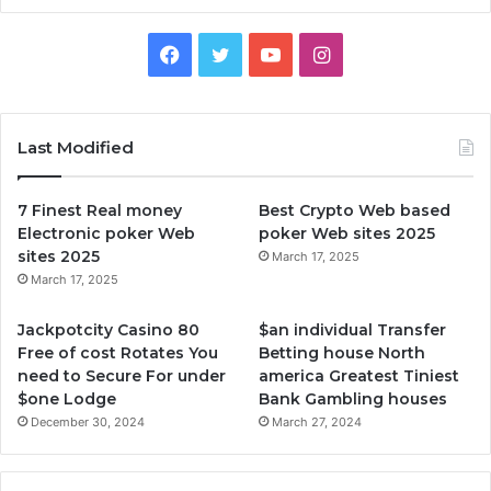
Facebook
Twitter
YouTube
Instagram
Last Modified
7 Finest Real money
Best Crypto Web based
Electronic poker Web
poker Web sites 2025
sites 2025
March 17, 2025
March 17, 2025
Jackpotcity Casino 80
$an individual Transfer
Free of cost Rotates You
Betting house North
need to Secure For under
america Greatest Tiniest
$one Lodge
Bank Gambling houses
December 30, 2024
March 27, 2024