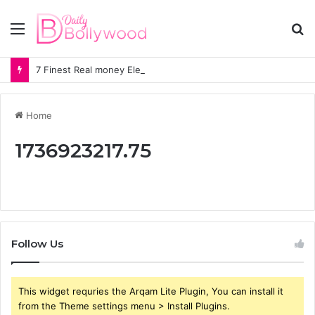
Menu
S
fo
7 Finest Real money Electronic poker Web sites 2025
Home
1736923217.75
Follow Us
This widget requries the Arqam Lite Plugin, You can install it
from the Theme settings menu > Install Plugins.