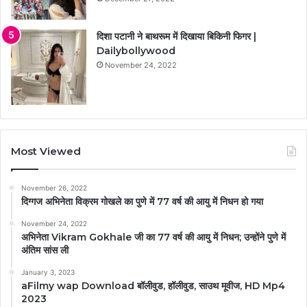
दिशा पटानी ने बाथरूम में दिखाया बिकिनी फिगर |
Dailybollywood
November 24, 2022
Most Viewed
November 26, 2022
दिग्गज अभिनेता विक्रम गोखले का पुणे में 77 वर्ष की आयु में निधन हो गया
November 24, 2022
अभिनेता Vikram Gokhale जी का 77 वर्ष की आयु में निधन; उन्होंने पुणे में
अंतिम सांस ली
January 3, 2023
aFilmy wap Download बॉलीवुड, हॉलीवुड, साउथ मूवीज, HD Mp4
2023