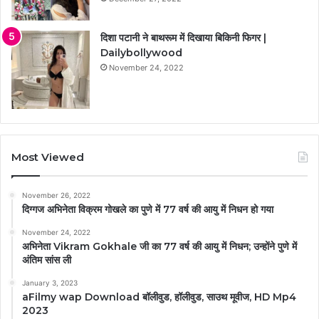
दिशा पटानी ने बाथरूम में दिखाया बिकिनी फिगर |
Dailybollywood
November 24, 2022
Most Viewed
November 26, 2022
दिग्गज अभिनेता विक्रम गोखले का पुणे में 77 वर्ष की आयु में निधन हो गया
November 24, 2022
अभिनेता Vikram Gokhale जी का 77 वर्ष की आयु में निधन; उन्होंने पुणे में
अंतिम सांस ली
January 3, 2023
aFilmy wap Download बॉलीवुड, हॉलीवुड, साउथ मूवीज, HD Mp4
2023