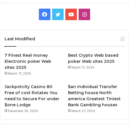
Facebook
Twitter
YouTube
Instagram
Last Modified
7 Finest Real money
Best Crypto Web based
Electronic poker Web
poker Web sites 2025
sites 2025
March 17, 2025
March 17, 2025
Jackpotcity Casino 80
$an individual Transfer
Free of cost Rotates You
Betting house North
need to Secure For under
america Greatest Tiniest
$one Lodge
Bank Gambling houses
December 30, 2024
March 27, 2024