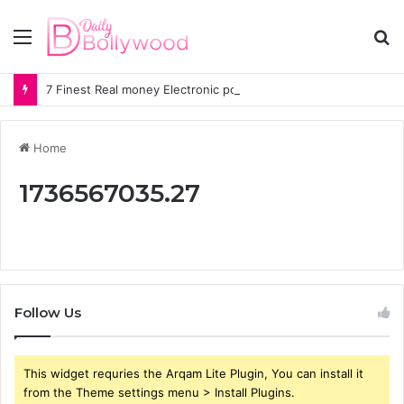
Menu
S
fo
7 Finest Real money Electronic poker Web sites 2025
Home
1736567035.27
Follow Us
This widget requries the Arqam Lite Plugin, You can install it
from the Theme settings menu > Install Plugins.