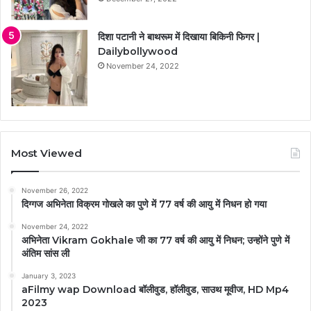
दिशा पटानी ने बाथरूम में दिखाया बिकिनी फिगर |
Dailybollywood
November 24, 2022
Most Viewed
November 26, 2022
दिग्गज अभिनेता विक्रम गोखले का पुणे में 77 वर्ष की आयु में निधन हो गया
November 24, 2022
अभिनेता Vikram Gokhale जी का 77 वर्ष की आयु में निधन; उन्होंने पुणे में
अंतिम सांस ली
January 3, 2023
aFilmy wap Download बॉलीवुड, हॉलीवुड, साउथ मूवीज, HD Mp4
2023