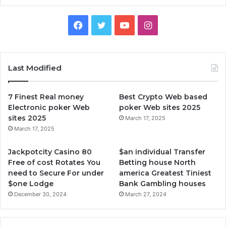
Facebook
Twitter
YouTube
Instagram
Last Modified
7 Finest Real money
Best Crypto Web based
Electronic poker Web
poker Web sites 2025
sites 2025
March 17, 2025
March 17, 2025
Jackpotcity Casino 80
$an individual Transfer
Free of cost Rotates You
Betting house North
need to Secure For under
america Greatest Tiniest
$one Lodge
Bank Gambling houses
December 30, 2024
March 27, 2024