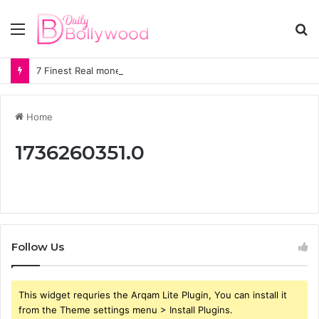
Menu
S
fo
7 Finest Real money Electronic poker Web sites 2025
Home
1736260351.0
Follow Us
This widget requries the Arqam Lite Plugin, You can install it
from the Theme settings menu > Install Plugins.