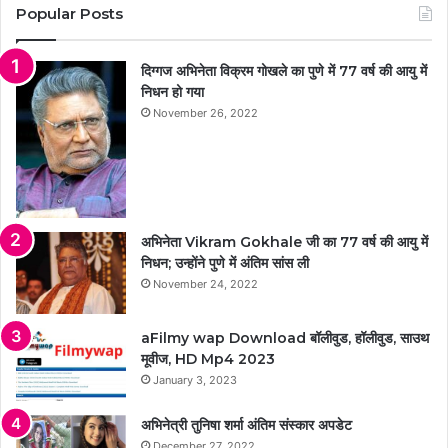
Popular Posts
दिग्गज अभिनेता विक्रम गोखले का पुणे में 77 वर्ष की आयु में
निधन हो गया
November 26, 2022
अभिनेता Vikram Gokhale जी का 77 वर्ष की आयु में
निधन; उन्होंने पुणे में अंतिम सांस ली
November 24, 2022
aFilmy wap Download बॉलीवुड, हॉलीवुड, साउथ
मूवीज, HD Mp4 2023
January 3, 2023
अभिनेत्री तुनिषा शर्मा अंतिम संस्कार अपडेट
December 27, 2022