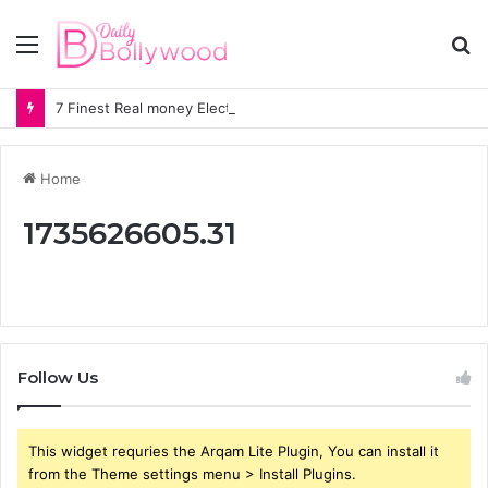
Menu
S
fo
7 Finest Real money Electronic poker Web sites 2025
Home
1735626605.31
Follow Us
This widget requries the Arqam Lite Plugin, You can install it
from the Theme settings menu > Install Plugins.