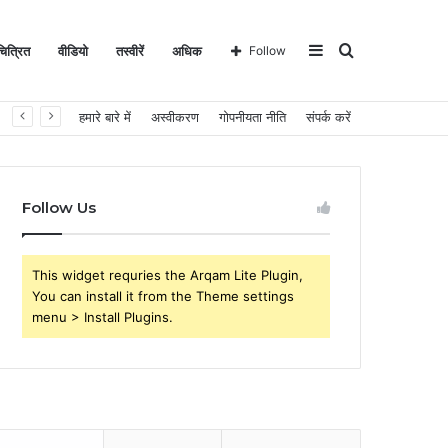
Sidebar
Search
चित्रित
वीडियो
तस्वीरें
अधिक
Follow
हमारे बारे में
अस्वीकरण
गोपनीयता नीति
संपर्क करें
for
Follow Us
This widget requries the Arqam Lite Plugin,
You can install it from the Theme settings
menu > Install Plugins.