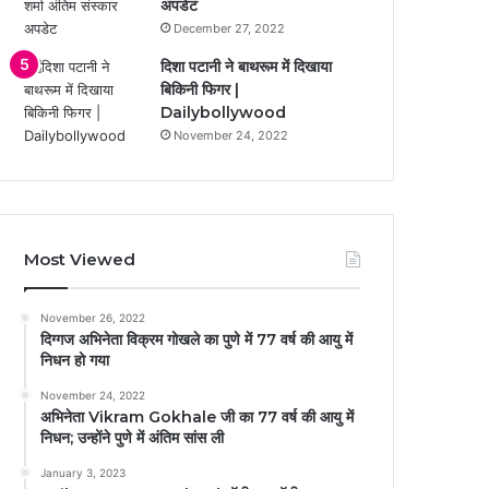
अपडेट
December 27, 2022
दिशा पटानी ने बाथरूम में दिखाया
बिकिनी फिगर |
Dailybollywood
November 24, 2022
Most Viewed
November 26, 2022
दिग्गज अभिनेता विक्रम गोखले का पुणे में 77 वर्ष की आयु में
निधन हो गया
November 24, 2022
अभिनेता Vikram Gokhale जी का 77 वर्ष की आयु में
निधन; उन्होंने पुणे में अंतिम सांस ली
January 3, 2023