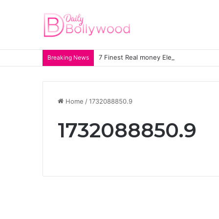
7 Finest Real money Electronic poker 
Breaking News
Home
/
1732088850.9
1732088850.9