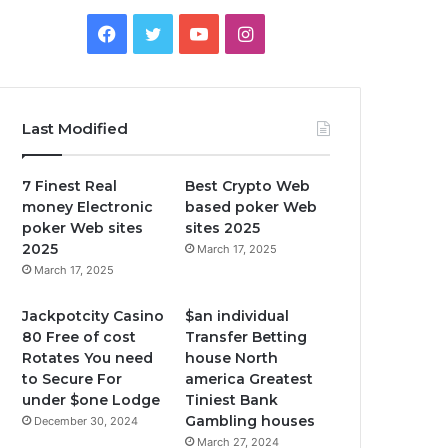
Facebook
Twitter
YouTube
Instagram
Last Modified
7 Finest Real
Best Crypto Web
money Electronic
based poker Web
poker Web sites
sites 2025
2025
March 17, 2025
March 17, 2025
Jackpotcity Casino
$an individual
80 Free of cost
Transfer Betting
Rotates You need
house North
to Secure For
america Greatest
under $one Lodge
Tiniest Bank
Gambling houses
December 30, 2024
March 27, 2024