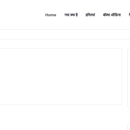
Home
नया क्या है
हस्तियां
बॉक्स ऑफ़िस
Web sites 2025