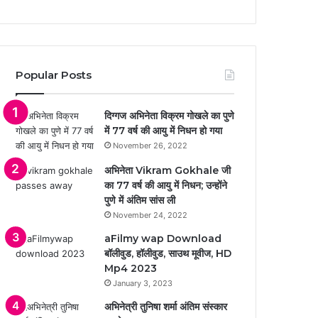
Popular Posts
दिग्गज अभिनेता विक्रम गोखले का पुणे
में 77 वर्ष की आयु में निधन हो गया
November 26, 2022
अभिनेता Vikram Gokhale जी
का 77 वर्ष की आयु में निधन; उन्होंने
पुणे में अंतिम सांस ली
November 24, 2022
aFilmy wap Download
बॉलीवुड, हॉलीवुड, साउथ मूवीज, HD
Mp4 2023
January 3, 2023
अभिनेत्री तुनिषा शर्मा अंतिम संस्कार