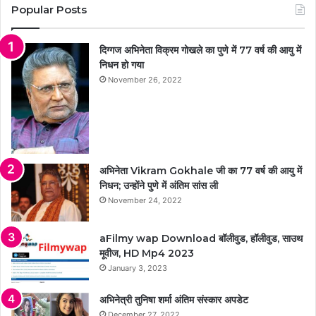
Popular Posts
दिग्गज अभिनेता विक्रम गोखले का पुणे में 77 वर्ष की आयु में
निधन हो गया
November 26, 2022
अभिनेता Vikram Gokhale जी का 77 वर्ष की आयु में
निधन; उन्होंने पुणे में अंतिम सांस ली
November 24, 2022
aFilmy wap Download बॉलीवुड, हॉलीवुड, साउथ
मूवीज, HD Mp4 2023
January 3, 2023
अभिनेत्री तुनिषा शर्मा अंतिम संस्कार अपडेट
December 27, 2022