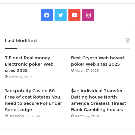
Facebook
Twitter
YouTube
Instagram
Last Modified
7 Finest Real money
Best Crypto Web based
Electronic poker Web
poker Web sites 2025
sites 2025
March 17, 2025
March 17, 2025
Jackpotcity Casino 80
$an individual Transfer
Free of cost Rotates You
Betting house North
need to Secure For under
america Greatest Tiniest
$one Lodge
Bank Gambling houses
December 30, 2024
March 27, 2024