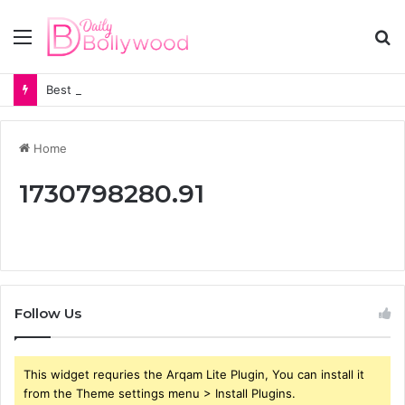
Menu
S
fo
Best Crypto Web based poker Web sites 2025
Home
1730798280.91
Follow Us
This widget requries the Arqam Lite Plugin, You can install it
from the Theme settings menu > Install Plugins.