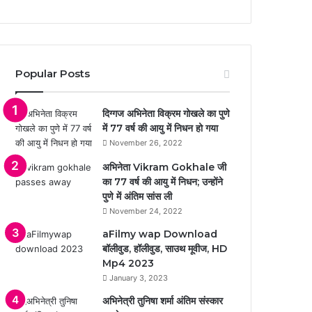
Popular Posts
दिग्गज अभिनेता विक्रम गोखले का पुणे
में 77 वर्ष की आयु में निधन हो गया
November 26, 2022
अभिनेता Vikram Gokhale जी
का 77 वर्ष की आयु में निधन; उन्होंने
पुणे में अंतिम सांस ली
November 24, 2022
aFilmy wap Download
बॉलीवुड, हॉलीवुड, साउथ मूवीज, HD
Mp4 2023
January 3, 2023
अभिनेत्री तुनिषा शर्मा अंतिम संस्कार