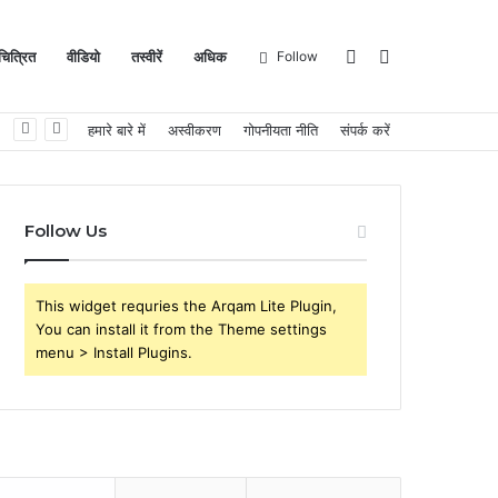
Sidebar
Search
चित्रित
वीडियो
तस्वीरें
अधिक
Follow
हमारे बारे में
अस्वीकरण
गोपनीयता नीति
संपर्क करें
for
Follow Us
This widget requries the Arqam Lite Plugin,
You can install it from the Theme settings
menu > Install Plugins.