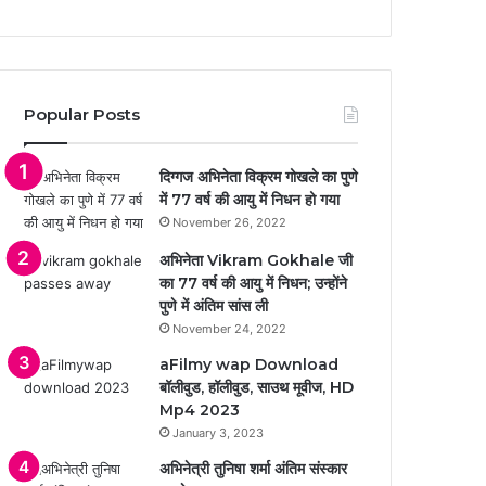
Popular Posts
दिग्गज अभिनेता विक्रम गोखले का पुणे
में 77 वर्ष की आयु में निधन हो गया
November 26, 2022
अभिनेता Vikram Gokhale जी
का 77 वर्ष की आयु में निधन; उन्होंने
पुणे में अंतिम सांस ली
November 24, 2022
aFilmy wap Download
बॉलीवुड, हॉलीवुड, साउथ मूवीज, HD
Mp4 2023
January 3, 2023
अभिनेत्री तुनिषा शर्मा अंतिम संस्कार