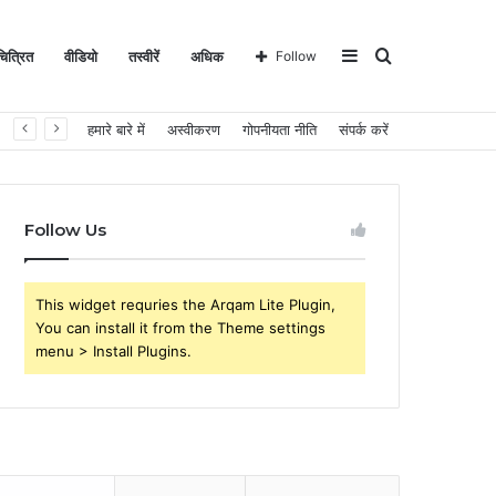
Sidebar
Search
चित्रित
वीडियो
तस्वीरें
अधिक
Follow
हमारे बारे में
अस्वीकरण
गोपनीयता नीति
संपर्क करें
for
Follow Us
This widget requries the Arqam Lite Plugin,
You can install it from the Theme settings
menu > Install Plugins.