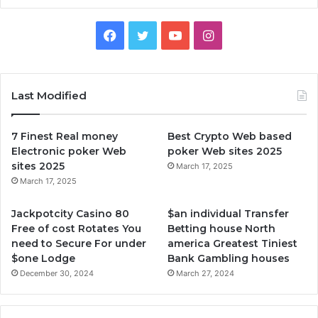
Facebook
Twitter
YouTube
Instagram
Last Modified
7 Finest Real money
Best Crypto Web based
Electronic poker Web
poker Web sites 2025
sites 2025
March 17, 2025
March 17, 2025
Jackpotcity Casino 80
$an individual Transfer
Free of cost Rotates You
Betting house North
need to Secure For under
america Greatest Tiniest
$one Lodge
Bank Gambling houses
December 30, 2024
March 27, 2024