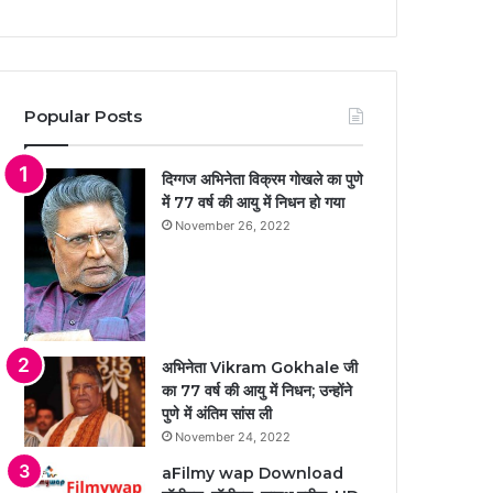
Popular Posts
दिग्गज अभिनेता विक्रम गोखले का पुणे
में 77 वर्ष की आयु में निधन हो गया
November 26, 2022
अभिनेता Vikram Gokhale जी
का 77 वर्ष की आयु में निधन; उन्होंने
पुणे में अंतिम सांस ली
November 24, 2022
aFilmy wap Download