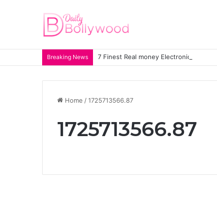
7 Finest Real money Electronic poker 
Breaking News
Home
/
1725713566.87
1725713566.87