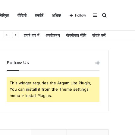
Sidebar
Search
चित्रित
वीडियो
तस्वीरें
अधिक
Follow
हमारे बारे में
अस्वीकरण
गोपनीयता नीति
संपर्क करें
for
Follow Us
This widget requries the Arqam Lite Plugin,
You can install it from the Theme settings
menu > Install Plugins.