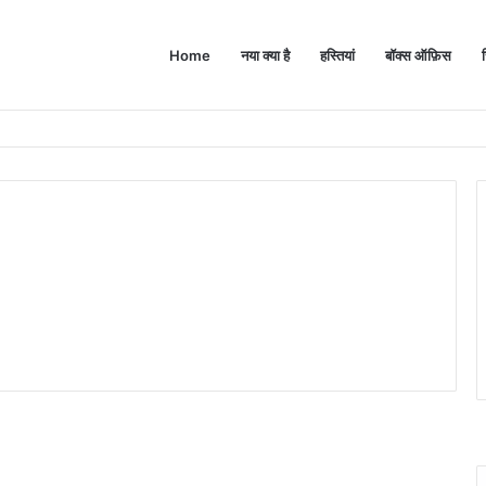
Home
नया क्या है
हस्तियां
बॉक्स ऑफ़िस
Web sites 2025