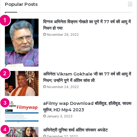
Popular Posts
दिग्गज अभिनेता विक्रम गोखले का पुणे में 77 वर्ष की आयु में
निधन हो गया
November 26, 2022
अभिनेता Vikram Gokhale जी का 77 वर्ष की आयु में
निधन; उन्होंने पुणे में अंतिम सांस ली
November 24, 2022
aFilmy wap Download बॉलीवुड, हॉलीवुड, साउथ
मूवीज, HD Mp4 2023
January 3, 2023
अभिनेत्री तुनिषा शर्मा अंतिम संस्कार अपडेट
December 27, 2022