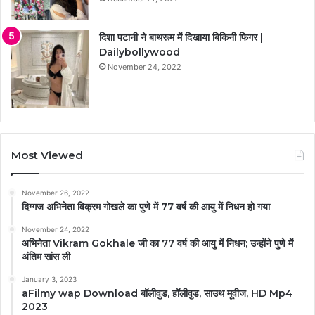
दिशा पटानी ने बाथरूम में दिखाया बिकिनी फिगर |
Dailybollywood
November 24, 2022
Most Viewed
November 26, 2022
दिग्गज अभिनेता विक्रम गोखले का पुणे में 77 वर्ष की आयु में निधन हो गया
November 24, 2022
अभिनेता Vikram Gokhale जी का 77 वर्ष की आयु में निधन; उन्होंने पुणे में
अंतिम सांस ली
January 3, 2023
aFilmy wap Download बॉलीवुड, हॉलीवुड, साउथ मूवीज, HD Mp4
2023