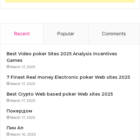
Recent
Popular
Comments
Best Video poker Sites 2025 Analysis Incentives
Games
March 17, 2025
7 Finest Real money Electronic poker Web sites 2025
March 17, 2025
Best Crypto Web based poker Web sites 2025
March 17, 2025
Покердом
March 17, 2025
Пин Ап
March 10, 2025