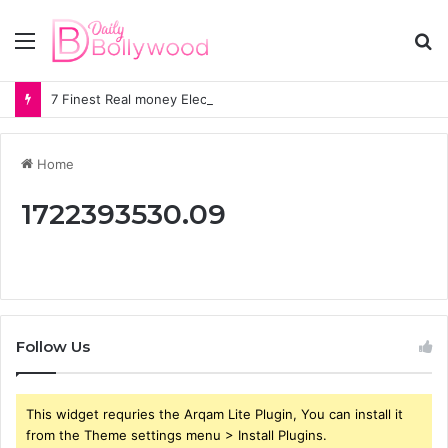
Menu
S
fo
7 Finest Real money Electronic poker Web sites 2025
Home
1722393530.09
Follow Us
This widget requries the Arqam Lite Plugin, You can install it
from the Theme settings menu > Install Plugins.