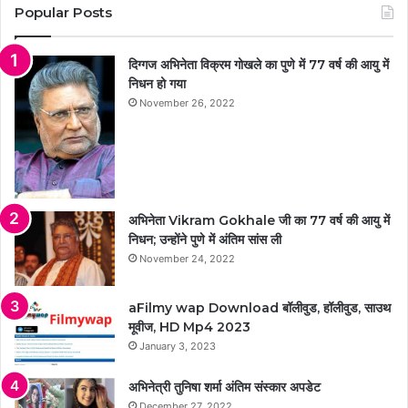
Popular Posts
दिग्गज अभिनेता विक्रम गोखले का पुणे में 77 वर्ष की आयु में
निधन हो गया
November 26, 2022
अभिनेता Vikram Gokhale जी का 77 वर्ष की आयु में
निधन; उन्होंने पुणे में अंतिम सांस ली
November 24, 2022
aFilmy wap Download बॉलीवुड, हॉलीवुड, साउथ
मूवीज, HD Mp4 2023
January 3, 2023
अभिनेत्री तुनिषा शर्मा अंतिम संस्कार अपडेट
December 27, 2022